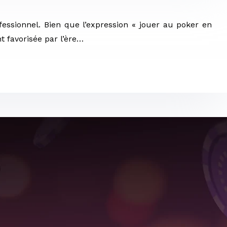
essionnel. Bien que l’expression « jouer au poker en
 favorisée par l’ère…