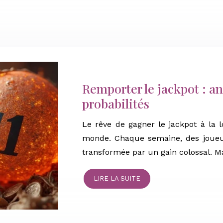
Remporter le jackpot : an
probabilités
Le rêve de gagner le jackpot à la l
monde. Chaque semaine, des joueurs
transformée par un gain colossal. 
LIRE LA SUITE