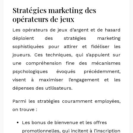
Stratégies marketing des
opérateurs de jeux
Les opérateurs de jeux d’argent et de hasard
déploient des stratégies marketing
sophistiquées pour attirer et fidéliser les
joueurs. Ces techniques, qui s’appuient sur
une compréhension fine des mécanismes
psychologiques évoqués précédemment,
visent à maximiser l’engagement et les
dépenses des utilisateurs.
Parmi les stratégies couramment employées,
on trouve :
Les bonus de bienvenue et les offres
promotionnelles, qui incitent à l’inscription