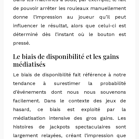
de pouvoir arrêter les rouleaux manuellement
donne l’impression au joueur qu’il peut
influencer le résultat, alors que celui-ci est
déterminé dès l’instant où le bouton est
pressé.
Le biais de disponibilité et les gains
médiatisés
Le biais de disponibilité fait référence à notre
tendance à surestimer la probabilité
d’événements dont nous nous souvenons
facilement. Dans le contexte des jeux de
hasard, ce biais est exploité par la
médiatisation intensive des gros gains. Les
histoires de jackpots spectaculaires sont
largement relayées, créant l’impression que