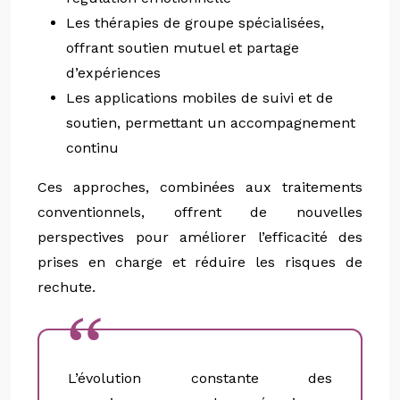
Les thérapies de groupe spécialisées,
offrant soutien mutuel et partage
d’expériences
Les applications mobiles de suivi et de
soutien, permettant un accompagnement
continu
Ces approches, combinées aux traitements
conventionnels, offrent de nouvelles
perspectives pour améliorer l’efficacité des
prises en charge et réduire les risques de
rechute.
L’évolution constante des