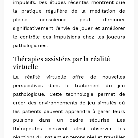
impulsifs. Des études récentes montrent que
la pratique régulière de la méditation de
pleine conscience peut diminuer
significativement l’envie de jouer et améliorer
le contrôle des impulsions chez les joueurs
pathologiques.
Thérapies assistées par la réalité
virtuelle
La réalité virtuelle offre de nouvelles
perspectives dans le traitement du jeu
pathologique. Cette technologie permet de
créer des environnements de jeu simulés où
les patients peuvent apprendre à gérer leurs
pulsions dans un cadre sécurisé. Les
thérapeutes peuvent ainsi observer les
réactions du patient en temps réel et travailler