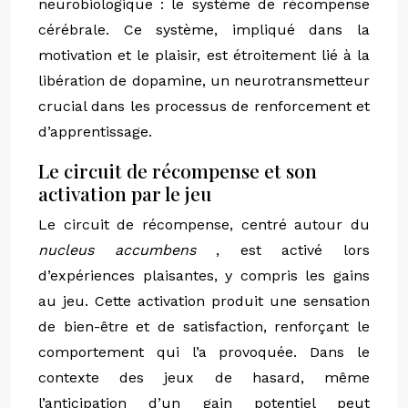
neurobiologique : le système de récompense
cérébrale. Ce système, impliqué dans la
motivation et le plaisir, est étroitement lié à la
libération de dopamine, un neurotransmetteur
crucial dans les processus de renforcement et
d’apprentissage.
Le circuit de récompense et son
activation par le jeu
Le circuit de récompense, centré autour du
nucleus accumbens
, est activé lors
d’expériences plaisantes, y compris les gains
au jeu. Cette activation produit une sensation
de bien-être et de satisfaction, renforçant le
comportement qui l’a provoquée. Dans le
contexte des jeux de hasard, même
l’anticipation d’un gain potentiel peut