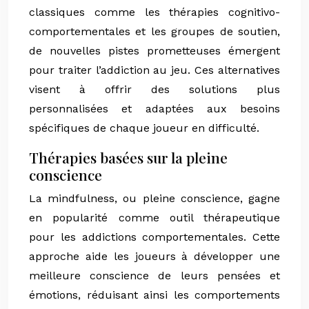
classiques comme les thérapies cognitivo-
comportementales et les groupes de soutien,
de nouvelles pistes prometteuses émergent
pour traiter l’addiction au jeu. Ces alternatives
visent à offrir des solutions plus
personnalisées et adaptées aux besoins
spécifiques de chaque joueur en difficulté.
Thérapies basées sur la pleine
conscience
La mindfulness, ou pleine conscience, gagne
en popularité comme outil thérapeutique
pour les addictions comportementales. Cette
approche aide les joueurs à développer une
meilleure conscience de leurs pensées et
émotions, réduisant ainsi les comportements