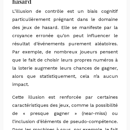
hasard
L’illusion de contrôle est un biais cognitif
particulièrement prégnant dans le domaine
des jeux de hasard. Elle se manifeste par la
croyance erronée qu’on peut influencer le
résultat d’événements purement aléatoires.
Par exemple, de nombreux joueurs pensent
que le fait de choisir leurs propres numéros à
la loterie augmente leurs chances de gagner,
alors que statistiquement, cela n’a aucun
impact.
Cette illusion est renforcée par certaines
caractéristiques des jeux, comme la possibilité
de « presque gagner » (near-miss) ou
l’inclusion d’éléments de pseudo-compétence.
Dans les machines à sous, par exemple, le fait