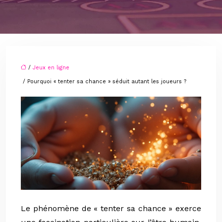
/
Jeux en ligne
/ Pourquoi « tenter sa chance » séduit autant les joueurs ?
Le phénomène de « tenter sa chance » exerce