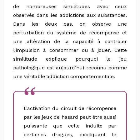
de nombreuses similitudes avec ceux
observés dans les addictions aux substances.
Dans les deux cas, on observe une
perturbation du système de récompense et
une altération de la capacité à contrôler
l’impulsion à consommer ou à jouer. Cette
similitude explique pourquoi le jeu
pathologique est aujourd’hui reconnu comme
une véritable addiction comportementale.
L’activation du circuit de récompense
par les jeux de hasard peut être aussi
puissante que celle induite par
certaines drogues, expliquant le