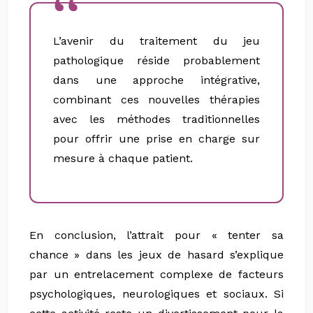
L’avenir du traitement du jeu
pathologique réside probablement
dans une approche intégrative,
combinant ces nouvelles thérapies
avec les méthodes traditionnelles
pour offrir une prise en charge sur
mesure à chaque patient.
En conclusion, l’attrait pour « tenter sa
chance » dans les jeux de hasard s’explique
par un entrelacement complexe de facteurs
psychologiques, neurologiques et sociaux. Si