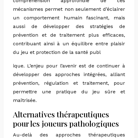
compréhension approfondie de ces
mécanismes permet non seulement d’éclairer
un comportement humain fascinant, mais
aussi de développer des stratégies de
prévention et de traitement plus efficaces,
contribuant ainsi à un équilibre entre plaisir
du jeu et protection de la santé publ
ique. L’enjeu pour l’avenir est de continuer à
développer des approches intégrées, alliant
prévention, régulation et traitement, pour
permettre une pratique du jeu sûre et
maîtrisée.
Alternatives thérapeutiques
pour les joueurs pathologiques
Au-delà des approches thérapeutiques