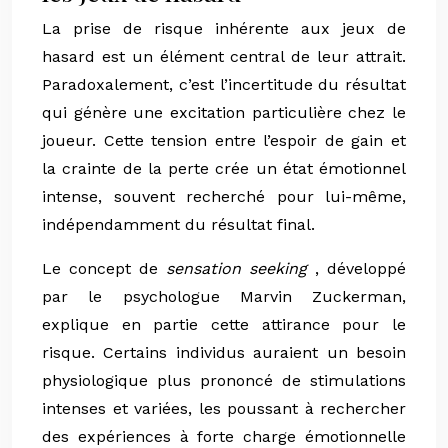
La prise de risque inhérente aux jeux de
hasard est un élément central de leur attrait.
Paradoxalement, c’est l’incertitude du résultat
qui génère une excitation particulière chez le
joueur. Cette tension entre l’espoir de gain et
la crainte de la perte crée un état émotionnel
intense, souvent recherché pour lui-même,
indépendamment du résultat final.
Le concept de
sensation seeking
, développé
par le psychologue Marvin Zuckerman,
explique en partie cette attirance pour le
risque. Certains individus auraient un besoin
physiologique plus prononcé de stimulations
intenses et variées, les poussant à rechercher
des expériences à forte charge émotionnelle