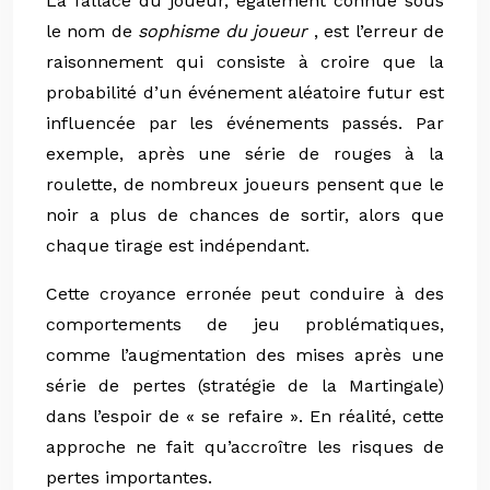
La fallace du joueur, également connue sous
le nom de
sophisme du joueur
, est l’erreur de
raisonnement qui consiste à croire que la
probabilité d’un événement aléatoire futur est
influencée par les événements passés. Par
exemple, après une série de rouges à la
roulette, de nombreux joueurs pensent que le
noir a plus de chances de sortir, alors que
chaque tirage est indépendant.
Cette croyance erronée peut conduire à des
comportements de jeu problématiques,
comme l’augmentation des mises après une
série de pertes (stratégie de la Martingale)
dans l’espoir de « se refaire ». En réalité, cette
approche ne fait qu’accroître les risques de
pertes importantes.