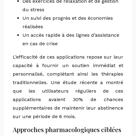
Des exercices de relaxation et de gestion
du stress
Un suivi des progrès et des économies
réalisées
Un accès rapide à des lignes d’assistance
en cas de crise
L’efficacité de ces applications repose sur leur
capacité à fournir un soutien immédiat et
personnalisé, complétant ainsi les thérapies
traditionnelles. Une étude récente a montré
que les utilisateurs réguliers de ces
applications avaient 30% de chances
supplémentaires de maintenir leur abstinence
sur une période de 6 mois.
Approches pharmacologiques ciblées