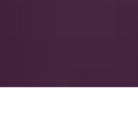
Clubs de jeux