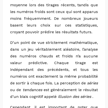
moyenne lors des tirages récents, tandis que
les numéros froids sont ceux qui sont apparus
moins fréquemment. De nombreux joueurs
basent leurs choix sur ces statistiques,
croyant pouvoir prédire les résultats futurs.
D’un point de vue strictement mathématique,
dans un jeu véritablement aléatoire, l’analyse
des numéros chauds et froids n’a aucune
valeur prédictive. Chaque tirage est
indépendant des précédents, et tous les
numéros ont exactement la même probabilité
de sortir à chaque fois. La perception de
séries
ou de
tendances
est généralement le résultat
d’un biais cognitif appelé
illusion des séries
.
Cependant, il est important de noter que