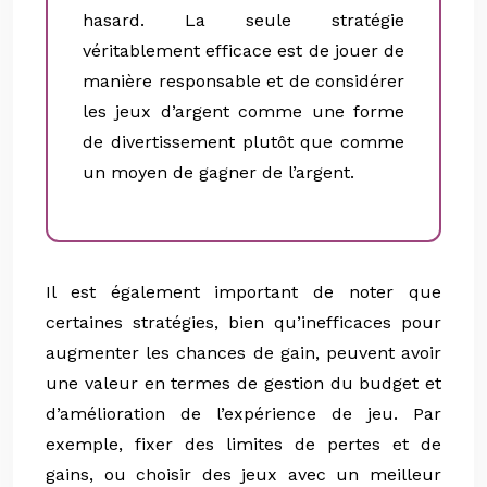
hasard. La seule stratégie
véritablement efficace est de jouer de
manière responsable et de considérer
les jeux d’argent comme une forme
de divertissement plutôt que comme
un moyen de gagner de l’argent.
Il est également important de noter que
certaines stratégies, bien qu’inefficaces pour
augmenter les chances de gain, peuvent avoir
une valeur en termes de gestion du budget et
d’amélioration de l’expérience de jeu. Par
exemple, fixer des limites de pertes et de
gains, ou choisir des jeux avec un meilleur