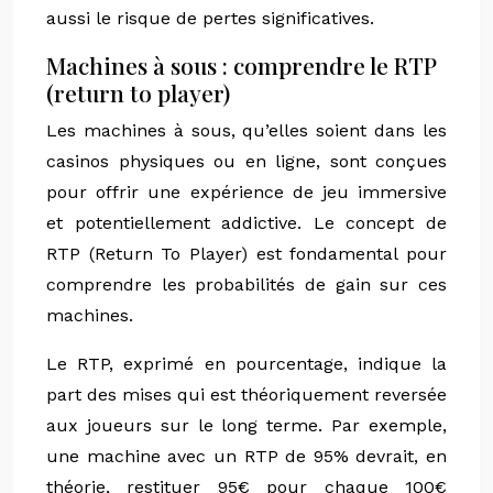
aussi le risque de pertes significatives.
Machines à sous : comprendre le RTP
(return to player)
Les machines à sous, qu’elles soient dans les
casinos physiques ou en ligne, sont conçues
pour offrir une expérience de jeu immersive
et potentiellement addictive. Le concept de
RTP (Return To Player) est fondamental pour
comprendre les probabilités de gain sur ces
machines.
Le RTP, exprimé en pourcentage, indique la
part des mises qui est théoriquement reversée
aux joueurs sur le long terme. Par exemple,
une machine avec un RTP de 95% devrait, en
théorie, restituer 95€ pour chaque 100€