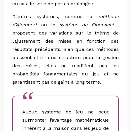
en cas de série de pertes prolongée.
D’autres systèmes, comme la
méthode
d’Alembert
ou le
système de Fibonacci
,
proposent des variations sur le thème de
l’ajustement des mises en fonction des
résultats précédents. Bien que ces méthodes
puissent offrir une structure pour la gestion
des mises, elles ne modifient pas les
probabilités fondamentales du jeu et ne
garantissent pas de gains à long terme.
Aucun système de jeu ne peut
surmonter l’avantage mathématique
inhérent à la maison dans les jeux de