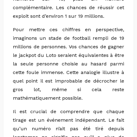
complémentaire. Les chances de réussir cet
exploit sont d’environ 1 sur 19 millions.
Pour mettre ces chiffres en perspective,
imaginons un stade de football rempli de 19
millions de personnes. Vos chances de gagner
le jackpot du Loto seraient équivalentes à être
la seule personne choisie au hasard parmi
cette foule immense. Cette analogie illustre à
quel point il est improbable de décrocher le
gros lot, même si cela reste
mathématiquement possible.
Il est crucial de comprendre que chaque
tirage est un événement indépendant. Le fait
qu’un numéro n’ait pas été tiré depuis