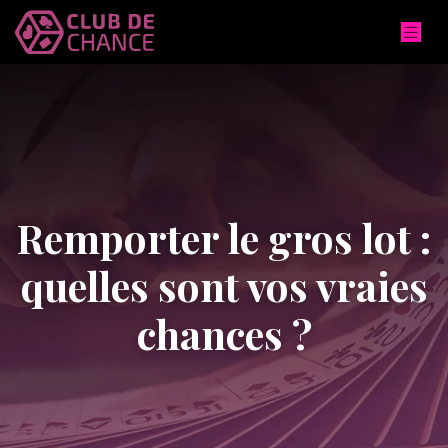
Remporter le gros lot :
quelles sont vos vraies
chances ?