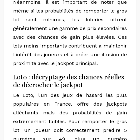
Néanmoins, il est important de noter que
même si les probabilités de remporter le gros
lot sont minimes, les loteries offrent
généralement une gamme de prix secondaires
avec des chances de gain plus élevées. Ces
lots moins importants contribuent à maintenir
l’intérêt des joueurs et à créer une illusion de
proximité avec le jackpot principal.
Loto : décryptage des chances réelles
de décrocher le jackpot
Le Loto, l’un des jeux de hasard les plus
populaires en France, offre des jackpots
alléchants mais des probabilités de gain
extrêmement faibles. Pour remporter le gros
lot, un joueur doit correctement prédire 5
numéros sur 49, plus un numéro