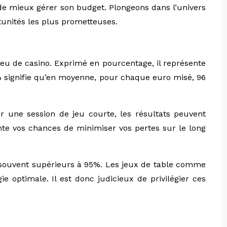
et de mieux gérer son budget. Plongeons dans l’univers
tunités les plus prometteuses.
jeu de casino. Exprimé en pourcentage, il représente
% signifie qu’en moyenne, pour chaque euro misé, 96
 une session de jeu courte, les résultats peuvent
nte vos chances de minimiser vos pertes sur le long
 souvent supérieurs à 95%. Les jeux de table comme
 optimale. Il est donc judicieux de privilégier ces