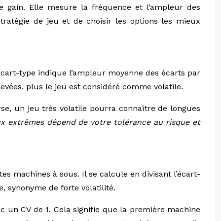
de gain. Elle mesure la fréquence et l’ampleur des
tratégie de jeu et de choisir les options les mieux
 L’écart-type indique l’ampleur moyenne des écarts par
levées, plus le jeu est considéré comme volatile.
rse, un jeu très volatile pourra connaître de longues
ux extrêmes dépend de votre tolérance au risque et
tes machines à sous. Il se calcule en divisant l’écart-
 synonyme de forte volatilité.
 un CV de 1. Cela signifie que la première machine