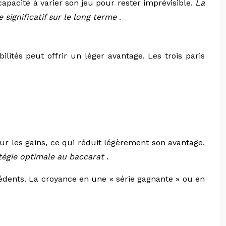
apacité à varier son jeu pour rester imprévisible.
La
 significatif sur le long terme
.
tés peut offrir un léger avantage. Les trois paris
ur les gains, ce qui réduit légèrement son avantage.
tégie optimale au baccarat
.
écédents. La croyance en une « série gagnante » ou en