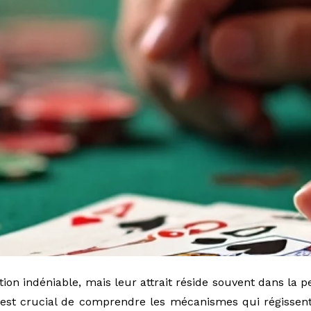
tion indéniable, mais leur attrait réside souvent dans la 
est crucial de comprendre les mécanismes qui régissent c