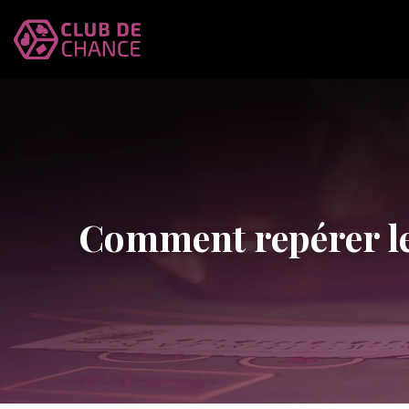
Comment repérer les