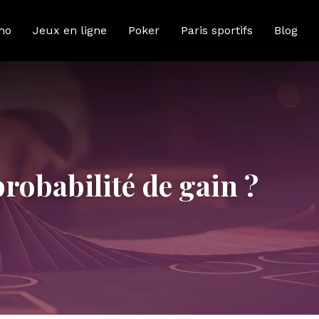
no
Jeux en ligne
Poker
Paris sportifs
Blog
robabilité de gain ?