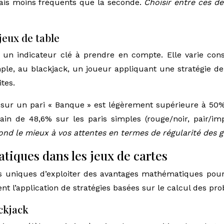
mais moins fréquents que la seconde.
Choisir entre ces d
jeux de table
t un indicateur clé à prendre en compte. Elle varie cons
mple, au blackjack, un joueur appliquant une stratégie 
tes.
 sur un pari « Banque » est légèrement supérieure à 50%
ain de 48,6% sur les paris simples (rouge/noir, pair/i
pond le mieux à vos attentes en termes de régularité des 
iques dans les jeux de cartes
és uniques d’exploiter des avantages mathématiques pou
t l’application de stratégies basées sur le calcul des prob
ckjack