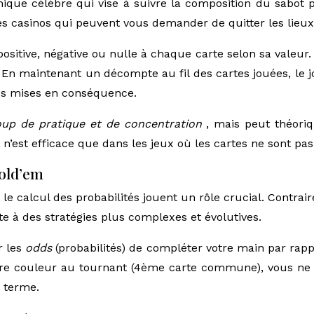
que célèbre qui vise à suivre la composition du sabot p
les casinos qui peuvent vous demander de quitter les lieux 
positive, négative ou nulle à chaque carte selon sa valeur.
t -1. En maintenant un décompte au fil des cartes jouées, le
ses mises en conséquence.
oup de pratique et de concentration
, mais peut théori
e n’est efficace que dans les jeux où les cartes ne sont 
hold’em
 le calcul des probabilités jouent un rôle crucial. Contrai
te à des stratégies plus complexes et évolutives.
r les
odds
(probabilités) de compléter votre main par rapp
re couleur au tournant (4ème carte commune), vous ne 
 terme.