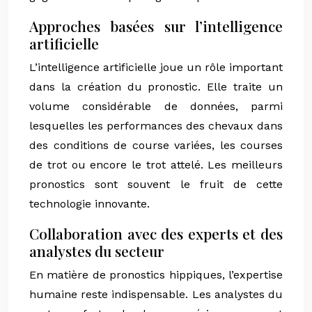
Approches basées sur l’intelligence
artificielle
L’intelligence artificielle joue un rôle important
dans la création du pronostic. Elle traite un
volume considérable de données, parmi
lesquelles les performances des chevaux dans
des conditions de course variées, les courses
de trot ou encore le trot attelé. Les meilleurs
pronostics sont souvent le fruit de cette
technologie innovante.
Collaboration avec des experts et des
analystes du secteur
En matière de pronostics hippiques, l’expertise
humaine reste indispensable. Les analystes du