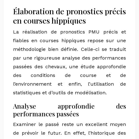
Élaboration de pronostics précis
en courses hippiques
La réalisation de pronostics PMU précis et
fiables en courses hippiques repose sur une
méthodologie bien définie. Celle-ci se traduit
par une rigoureuse analyse des performances
passées des chevaux, une étude approfondie
des conditions de course et de
l’environnement et enfin, l’utilisation de
statistiques et d’outils de modélisation.
Analyse approfondie des
performances passées
Examiner le passé reste un excellent moyen
de prévoir le futur. En effet, l’historique des