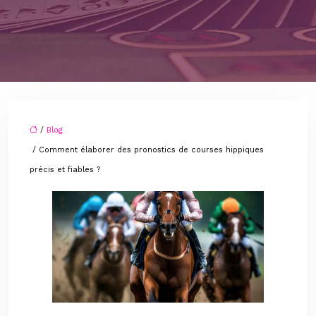
/
Blog
/ Comment élaborer des pronostics de courses hippiques
précis et fiables ?