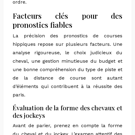
ordre.
Facteurs clés pour des
pronostics fiables
La précision des pronostics de courses
hippiques repose sur plusieurs facteurs. Une
analyse rigoureuse, le choix judicieux du
cheval, une gestion minutieuse du budget et
une bonne compréhension du type de piste et
de la distance de course sont autant
d’éléments qui contribuent à la réussite des
paris.
Évaluation de la forme des chevaux et
des jockeys
Avant de parier, prenez en compte la forme
du cheval et du jockey. L’examen attentif des