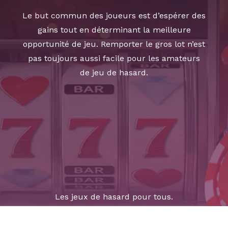
Le but commun des joueurs est d’espérer des
gains tout en déterminant la meilleure
opportunité de jeu. Remporter le gros lot n’est
pas toujours aussi facile pour les amateurs
de jeu de hasard.
Les jeux de hasard pour tous.