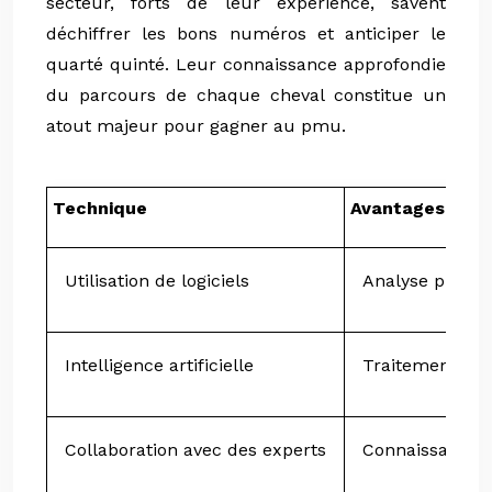
secteur, forts de leur expérience, savent
déchiffrer les bons numéros et anticiper le
quarté quinté. Leur connaissance approfondie
du parcours de chaque cheval constitue un
atout majeur pour gagner au pmu.
Technique
Avantages
Utilisation de logiciels
Analyse précis
Intelligence artificielle
Traitement de
Collaboration avec des experts
Connaissance a